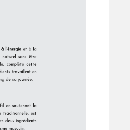
à l’énergie
et à la
 naturel sans être
lle, complète cette
ients travaillent en
ong de sa journée.
yFil en soutenant la
 traditionnelle, est
es deux ingrédients
isme masculin.