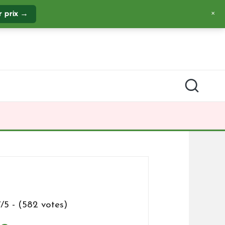
r prix →
✕
7/5 - (582 votes)