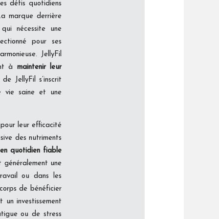
s défis quotidiens
 La marque derrière
 qui nécessite une
ectionné pour ses
rmonieuse. JellyFil
ent à
maintenir leur
e JellyFil s’inscrit
 vie saine et une
pour leur efficacité
sive des nutriments
ien quotidien fiable
ent généralement une
ravail ou dans les
 corps de bénéficier
t un investissement
tigue ou de stress