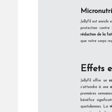
Micronutri
JellyFil est enrichi 
protection contre
réduction de la fa
que votre corps reç
Effets e
JellyFil offre un
s
s’attendre à une
a
premières semaines
bénéfice signific
quotidiennes. La
v