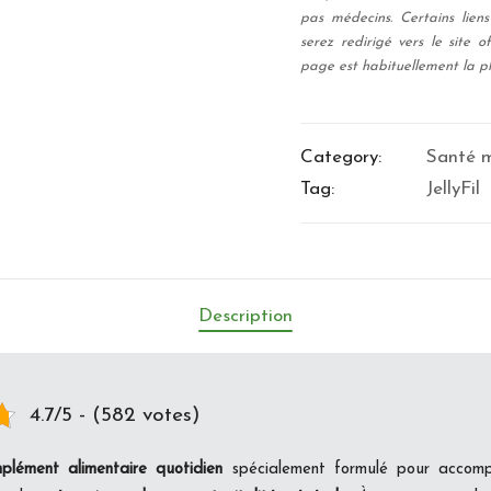
pas médecins. Certains liens 
serez redirigé vers le site of
page est habituellement la pl
Category:
Santé m
Tag:
JellyFil
Description
4.7/5 - (582 votes)
plément alimentaire quotidien
spécialement formulé pour accom