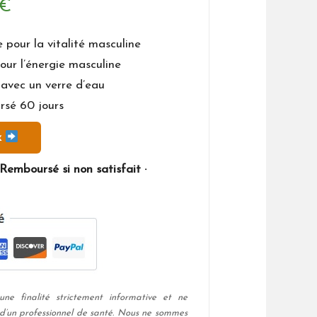
Le
€
prix
pour la vitalité masculine
ur l’énergie masculine
actuel
 avec un verre d’eau
est :
rsé 60 jours
€.
49,00 €.
x
Remboursé si non satisfait ·
ne finalité strictement informative et ne
 d’un professionnel de santé. Nous ne sommes