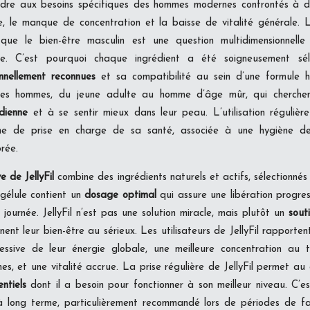
re aux besoins spécifiques des hommes modernes confrontés à de
e, le manque de concentration et la baisse de vitalité générale.
 que le bien-être masculin est une question multidimensionnelle
que. C’est pourquoi chaque ingrédient a été soigneusement sél
onnellement reconnues
et sa compatibilité au sein d’une formule ha
 les hommes, du jeune adulte au homme d’âge mûr, qui cherch
dienne
et à se sentir mieux dans leur peau. L’utilisation régulière d
e de prise en charge de sa santé, associée à une hygiène de
brée.
e de JellyFil
combine des ingrédients naturels et actifs, sélectionnés 
gélule contient un
dosage optimal
qui assure une libération progres
journée. JellyFil n’est pas une solution miracle, mais plutôt un
sout
ent leur bien-être au sérieux. Les utilisateurs de JellyFil rapport
essive de leur énergie globale, une meilleure concentration au t
nes, et une vitalité accrue. La prise régulière de JellyFil permet au
ntiels
dont il a besoin pour fonctionner à son meilleur niveau. C’es
à long terme, particulièrement recommandé lors de périodes de fa