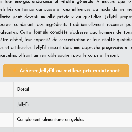
nir leur
énergie, endurance et vitalité générale
. À mesure que le 
els liés au temps qui passe et aux influences du mode de vie m
librée
peut devenir un allié précieux au quotidien. JellyFil prop
borée, combinant des ingrédients traditionnellement reconnus pou
italisantes. Cette
formule complète
s’adresse aux hommes de tous
-être global, leur capacité de concentration et leur vitalité quotid
s et artificielles, JellyFil s’inscrit dans une approche
progressive et 
sculine, offrant un véritable soutien pour le corps et l’esprit.
Acheter JellyFil au meilleur prix maintenant
Détail
JellyFil
Complément alimentaire en gélules