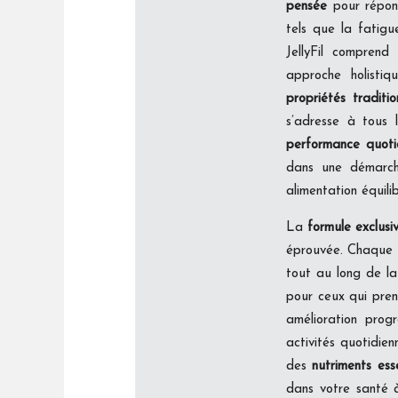
pensée
pour répond
tels que la fatigu
JellyFil comprend
approche holisti
propriétés traditi
s’adresse à tous
performance quoti
dans une démarch
alimentation équili
La
formule exclusiv
éprouvée. Chaque 
tout au long de la 
pour ceux qui prenn
amélioration progr
activités quotidien
des
nutriments esse
dans votre santé 