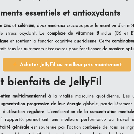
ments essentiels et antioxydants
en
zinc
et
sélénium
, deux minéraux cruciaux pour le maintien d’un mét
 le stress oxydatif. Le
complexe de vitamines B
inclus (B6 et B
tigue
et soutient la fonction cognitive quotidienne. Cette
combinaiso
oit tous les nutriments nécessaires pour fonctionner de manière opti
Acheter JellyFil au meilleur prix maintenant
t bienfaits de JellyFil
outien multidimensionnel
à la vitalité masculine quotidienne. Les u
ugmentation progressive de leur énergie
globale, particulièrement
 d’utilisation régulière. L’amélioration de la
concentration mental
atif rapporté, permettant une meilleure performance au travail 
italité générale
est soutenue par l’action combinée de tous les ingr