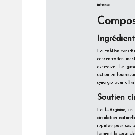
intense.
Composi
Ingrédient
La
caféine
constit
concentration men
excessive. Le
gin
action en fournissa
synergie pour offri
Soutien ci
La
L-Arginine
, un
circulation nature
réputée pour ses p
forment le cœur d