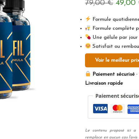
Le
79,00
€
49,00
prix
Formule quotidienne 
Formule complète po
initial
Une gélule par jour
était :
Satisfait ou rembou
79,00 
Voir le meilleur pri
Paiement sécurisé · 
Livraison rapide
Le contenu proposé ici a u
remplace en aucun cas l’avis