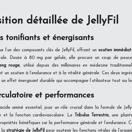
tion détaillée de JellyFil
s tonifiants et énergisants
ue l’un des composants clés de JellyFil, offrant un
soutien immédiat 
tale. Dosée à 80 mg par gélule, elle procure un coup de pouce
seng rouge
, utilisé depuis des millénaires en médecine traditionne
nt un soutien à l’endurance et à la vitalité générale. Ces deux ingréd
r un effet énergisant durable qui accompagne l’utilisateur tout au l
rculatoire et performances
 acide aminé essentiel, joue un rôle crucial dans la formule de Jell
lle et la fonction cardiovasculaire. Le
Tribulus Terrestris
, une plante
ropriétés bénéfiques sur la performance générale et l’endurance. C
e la
stratégie de JellyFil
pour soutenir les fonctions vitales de l’organ