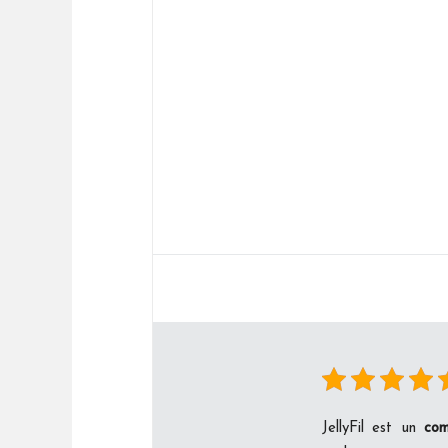
JellyFil est un
com