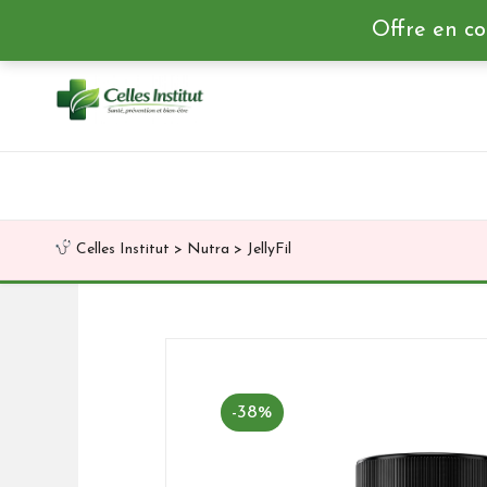
Offre en co
Skip
to
content
Celles Institut
>
Nutra
>
JellyFil
-38%