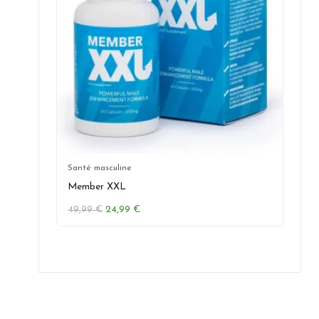
Santé masculine
Member XXL
Le
Le
49,99
€
24,99
€
prix
prix
initial
actuel
était :
est :
49,99 €.
24,99 €.