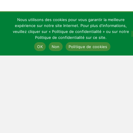
Nous utilisons des cookies pour vous garantir la meilleure
Copyright 2026 — Celles Institut - Santé, prévention et bien-être.
expérience sur notre site Internet. Pour plus d'informations,
All rights reserved.
Bloglo WordPress Theme
veuillez cliquer sur « Politique de confidentialité » ou sur notre
Politique de confidentialité sur ce site.
Le prix initial était : 79,
Le prix actuel es
36,65
€
Voir le meilleur prix
OK
Non
Politique de cookies
LIENS UTILES
Mentions légales
Cookies
Contact
Sitemap
Plan du site
CGV
Affiliation
CONTACT