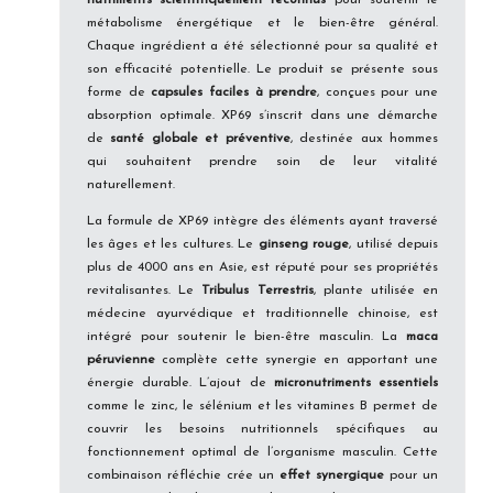
nutriments scientifiquement reconnus
pour soutenir le
métabolisme énergétique et le bien-être général.
Chaque ingrédient a été sélectionné pour sa qualité et
son efficacité potentielle. Le produit se présente sous
forme de
capsules faciles à prendre
, conçues pour une
absorption optimale. XP69 s’inscrit dans une démarche
de
santé globale et préventive
, destinée aux hommes
qui souhaitent prendre soin de leur vitalité
naturellement.
La formule de XP69 intègre des éléments ayant traversé
les âges et les cultures. Le
ginseng rouge
, utilisé depuis
plus de 4000 ans en Asie, est réputé pour ses propriétés
revitalisantes. Le
Tribulus Terrestris
, plante utilisée en
médecine ayurvédique et traditionnelle chinoise, est
intégré pour soutenir le bien-être masculin. La
maca
péruvienne
complète cette synergie en apportant une
énergie durable. L’ajout de
micronutriments essentiels
comme le zinc, le sélénium et les vitamines B permet de
couvrir les besoins nutritionnels spécifiques au
fonctionnement optimal de l’organisme masculin. Cette
combinaison réfléchie crée un
effet synergique
pour un