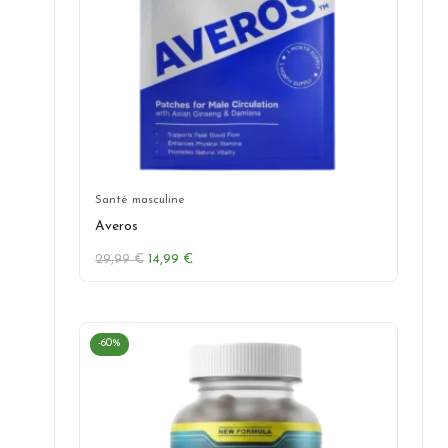
Santé masculine
Averos
Le
Le
29,99
€
14,99
€
prix
prix
initial
actuel
était :
est :
29,99 €.
14,99 €.
-60%