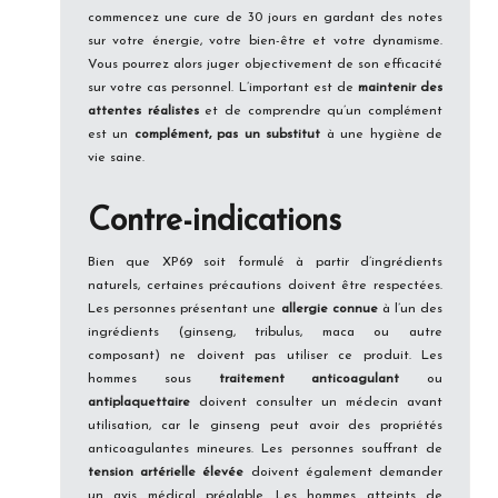
commencez une cure de 30 jours en gardant des notes
sur votre énergie, votre bien-être et votre dynamisme.
Vous pourrez alors juger objectivement de son efficacité
sur votre cas personnel. L’important est de
maintenir des
attentes réalistes
et de comprendre qu’un complément
est un
complément, pas un substitut
à une hygiène de
vie saine.
Contre-indications
Bien que XP69 soit formulé à partir d’ingrédients
naturels, certaines précautions doivent être respectées.
Les personnes présentant une
allergie connue
à l’un des
ingrédients (ginseng, tribulus, maca ou autre
composant) ne doivent pas utiliser ce produit. Les
hommes sous
traitement anticoagulant
ou
antiplaquettaire
doivent consulter un médecin avant
utilisation, car le ginseng peut avoir des propriétés
anticoagulantes mineures. Les personnes souffrant de
tension artérielle élevée
doivent également demander
un avis médical préalable. Les hommes atteints de