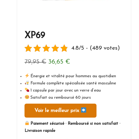
XP69
4.8/5 - (489 votes)
Le
Le
79,95
€
36,65
€
prix
prix
Énergie et vitalité pour hommes au quotidien
initial
actuel
Formule complète spécialisée santé masculine
1 capsule par jour avec un verre d’eau
était :
est :
Satisfait ou remboursé 60 jours
79,95 €.
36,65 €.
Voir le meilleur prix
Paiement sécurisé · Remboursé si non satisfait ·
Livraison rapide