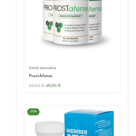
Santé masculine
ProstAfense
Le
Le
89,00
€
49,00
€
prix
prix
initial
actuel
était :
est :
89,00 €.
49,00 €.
-50%