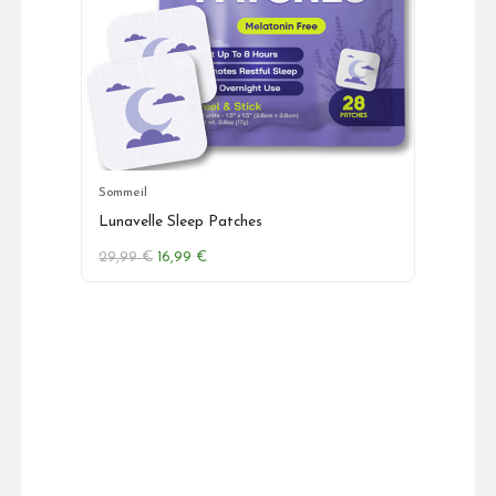
Sommeil
Lunavelle Sleep Patches
Le
Le
29,99
€
16,99
€
prix
prix
initial
actuel
était :
est :
29,99 €.
16,99 €.