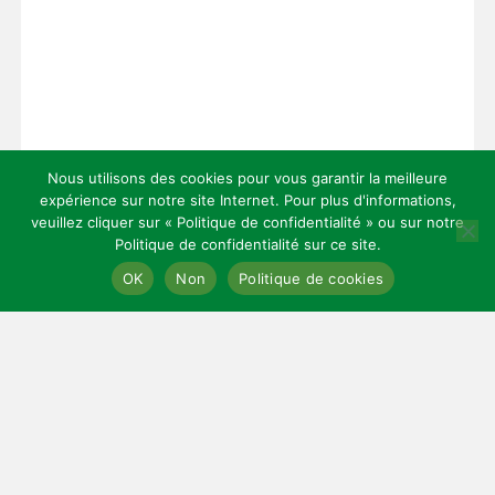
Nous utilisons des cookies pour vous garantir la meilleure
expérience sur notre site Internet. Pour plus d'informations,
veuillez cliquer sur « Politique de confidentialité » ou sur notre
Politique de confidentialité sur ce site.
Copyright 2026 — Celles Institut - Santé, prévention et bien-être.
OK
Non
Politique de cookies
All rights reserved.
Bloglo WordPress Theme
LIENS UTILES
Mentions légales
Cookies
Contact