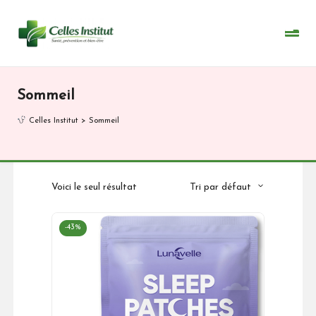
Skip
to
content
Sommeil
Celles Institut
>
Sommeil
Voici le seul résultat
Tri par défaut
-43%