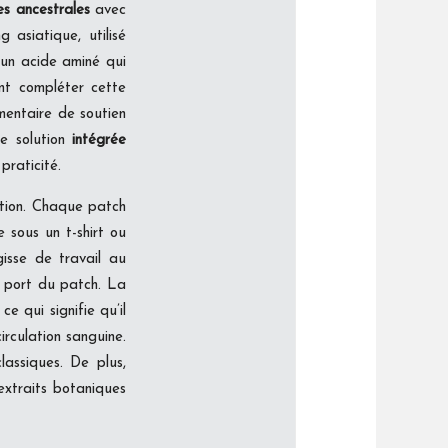
s ancestrales
avec
 asiatique, utilisé
, un acide aminé qui
ent compléter cette
mentaire de soutien
ne solution
intégrée
praticité.
étion. Chaque patch
 sous un t-shirt ou
isse de travail au
e port du patch. La
, ce qui signifie qu’il
irculation sanguine.
assiques. De plus,
 extraits botaniques