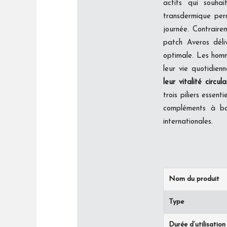
actifs qui souha
transdermique perm
journée. Contraire
patch Averos déliv
optimale. Les homm
leur vie quotidien
leur vitalité circula
trois piliers esse
compléments à bas
internationales.
Nom du produit
Type
Durée d’utilisation