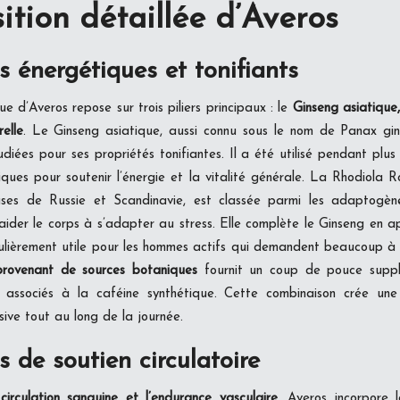
tion détaillée d’Averos
s énergétiques et tonifiants
 d’Averos repose sur trois piliers principaux : le
Ginseng asiatique
elle
. Le Ginseng asiatique, aussi connu sous le nom de Panax gin
tudiées pour ses propriétés tonifiantes. Il a été utilisé pendant pl
tiques pour soutenir l’énergie et la vitalité générale. La Rhodiola R
ses de Russie et Scandinavie, est classée parmi les adaptogèn
 aider le corps à s’adapter au stress. Elle complète le Ginseng en a
culièrement utile pour les hommes actifs qui demandent beaucoup à le
 provenant de sources botaniques
fournit un coup de pouce suppl
s associés à la caféine synthétique. Cette combinaison crée un
ive tout au long de la journée.
s de soutien circulatoire
a
circulation sanguine et l’endurance vasculaire
, Averos incorpore 