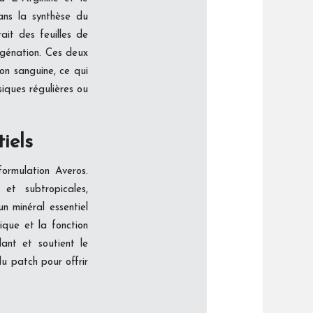
ans la synthèse du
ait des feuilles de
xygénation. Ces deux
tion sanguine, ce qui
siques régulières ou
iels
ormulation Averos.
 et subtropicales,
n minéral essentiel
que et la fonction
ant et soutient le
du patch pour offrir