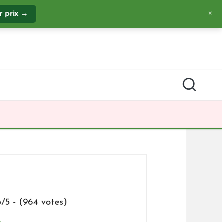
ur prix →
✕
6/5 - (964 votes)