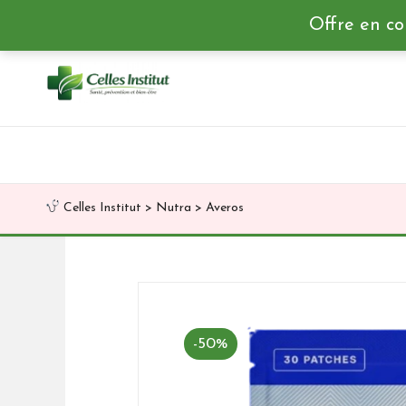
Offre en co
Skip
to
content
Celles Institut
>
Nutra
>
Averos
-50%