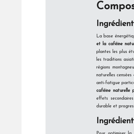
Composi
Ingrédient
La base énergétique
et la caféine natur
plantes les plus é
les traditions asia
régions montagneu
naturelles censées
anti-fatigue parti
caféine naturelle
effets secondaire
durable et progress
Ingrédient
Pour optimiser l