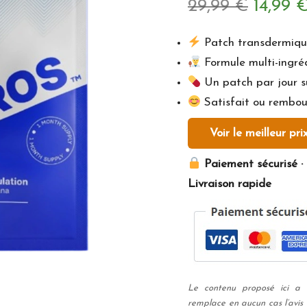
Le
29,99
€
14,99
prix
Patch transdermique
Formule multi-ingré
initial
Un patch par jour s
était :
Satisfait ou rembou
29,99 
Voir le meilleur pri
Paiement sécurisé · 
Livraison rapide
Le contenu proposé ici a u
remplace en aucun cas l’avis