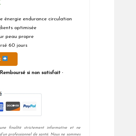
Le
€
prix
 énergie endurance circulation
dients optimisée
actuel
ur peau propre
est :
rsé 60 jours
€.
14,99 €.
x
Remboursé si non satisfait ·
ne finalité strictement informative et ne
 d’un professionnel de santé. Nous ne sommes