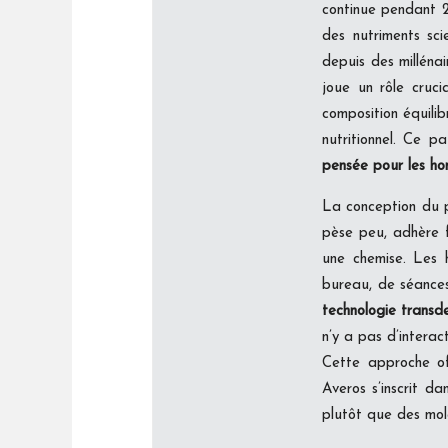
continue pendant 
des nutriments sci
depuis des millénai
joue un rôle cruci
composition équili
nutritionnel. Ce p
pensée pour les h
La conception du p
pèse peu, adhère f
une chemise. Les h
bureau, de séances
technologie transd
n’y a pas d’interac
Cette approche off
Averos s’inscrit 
plutôt que des mol