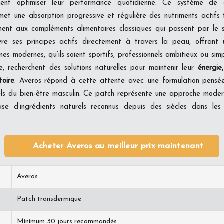
itent optimiser leur performance quotidienne. Ce système de d
et une absorption progressive et régulière des nutriments actifs
ment aux compléments alimentaires classiques qui passent par le s
re ses principes actifs directement à travers la peau, offrant u
es modernes, qu’ils soient sportifs, professionnels ambitieux ou sim
ne, recherchent des solutions naturelles pour maintenir leur
énergie
toire
. Averos répond à cette attente avec une formulation pensée
ntiels du bien-être masculin. Ce patch représente une approche mode
e d’ingrédients naturels reconnus depuis des siècles dans les t
Acheter Averos au meilleur prix maintenant
Averos
Patch transdermique
Minimum 30 jours recommandés