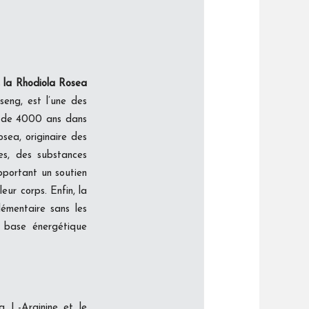
, la Rhodiola Rosea
seng, est l’une des
us de 4000 ans dans
osea, originaire des
es, des substances
pportant un soutien
ur corps. Enfin, la
émentaire sans les
e base énergétique
la L-Arginine et le