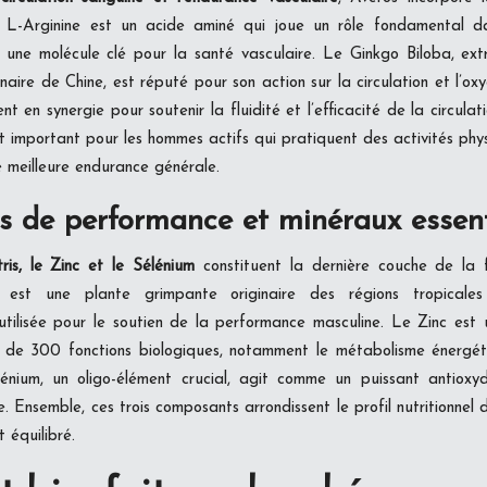
 L-Arginine est un acide aminé qui joue un rôle fondamental d
une molécule clé pour la santé vasculaire. Le Ginkgo Biloba, extr
inaire de Chine, est réputé pour son action sur la circulation et l’o
ent en synergie pour soutenir la fluidité et l’efficacité de la circula
t important pour les hommes actifs qui pratiquent des activités phy
e meilleure endurance générale.
ts de performance et minéraux essent
tris, le Zinc et le Sélénium
constituent la dernière couche de la f
is est une plante grimpante originaire des régions tropicales
 utilisée pour le soutien de la performance masculine. Le Zinc est u
 de 300 fonctions biologiques, notamment le métabolisme énergéti
énium, un oligo-élément crucial, agit comme un puissant antioxyd
. Ensemble, ces trois composants arrondissent le profil nutritionnel 
 équilibré.