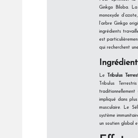
Ginkgo Biloba. La
monoxyde d’azote, 
l’arbre Ginkgo orig
ingrédients travaill
est particulièremen
qui recherchent un
Ingrédien
Le
Tribulus Terres
Tribulus Terrestr
traditionnellement
impliqué dans plus
musculaire. Le Sél
système immunitaire
un soutien global et