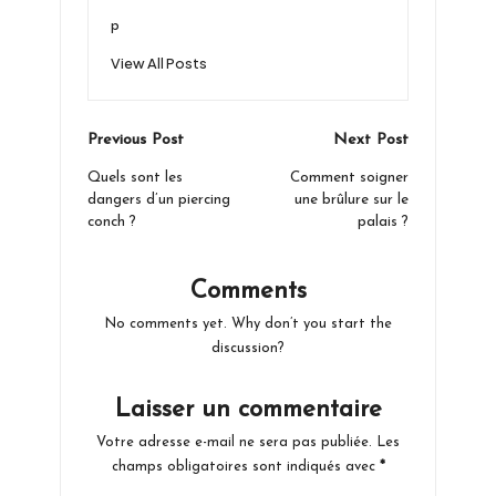
p
View All Posts
Post
Previous Post
Next Post
navigation
Quels sont les
Comment soigner
dangers d’un piercing
une brûlure sur le
conch ?
palais ?
Comments
No comments yet. Why don’t you start the
discussion?
Laisser un commentaire
Votre adresse e-mail ne sera pas publiée.
Les
champs obligatoires sont indiqués avec
*