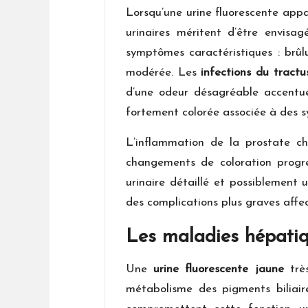
Lorsqu’une urine fluorescente appar
urinaires méritent d’être envis
symptômes caractéristiques : brûl
modérée. Les
infections du tractu
d’une odeur désagréable accentuée
fortement colorée associée à des s
L’inflammation de la prostate c
changements de coloration progre
urinaire détaillé et possiblement 
des complications plus graves affec
Les maladies hépatiq
Une
urine fluorescente jaune
très
métabolisme des pigments biliaire