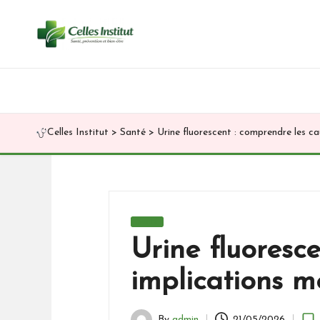
Skip
to
content
Celles Institut
>
Santé
>
Urine fluorescent : comprendre les ca
Posted
Santé
in
Urine fluoresc
implications m
By
admin
21/05/2026