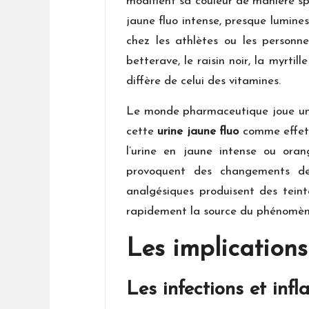
modifient sa couleur de manière spe
jaune fluo intense, presque lumines
chez les athlètes ou les personne
betterave, le raisin noir, la myrti
diffère de celui des vitamines.
Le monde pharmaceutique joue un 
cette
urine jaune fluo
comme effet s
l’urine en jaune intense ou ora
provoquent des changements de c
analgésiques produisent des tein
rapidement la source du phénomèn
Les implication
Les infections et inf