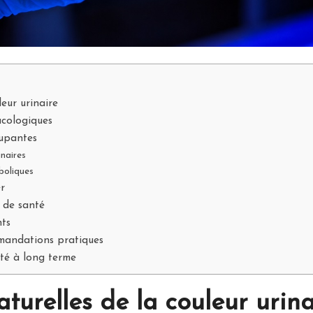
leur urinaire
acologiques
cupantes
inaires
boliques
er
 de santé
nts
mandations pratiques
nté à long terme
aturelles de la couleur urina