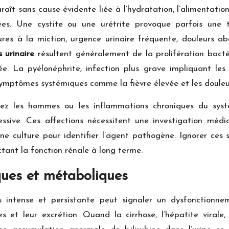
aît sans cause évidente liée à l’hydratation, l’alimentatio
agées. Une cystite ou une urétrite provoque parfois un
ures à la miction, urgence urinaire fréquente, douleurs ab
s urinaire
résultent généralement de la prolifération bact
. La pyélonéphrite, infection plus grave impliquant les 
ymptômes systémiques comme la fièvre élevée et les douleur
hez les hommes ou les inflammations chroniques du systè
ssive. Ces affections nécessitent une investigation méd
une culture pour identifier l’agent pathogène. Ignorer ces 
tant la fonction rénale à long terme.
ues et métaboliques
 intense et persistante peut signaler un dysfonctionne
s et leur excrétion. Quand la cirrhose, l’hépatite virale,