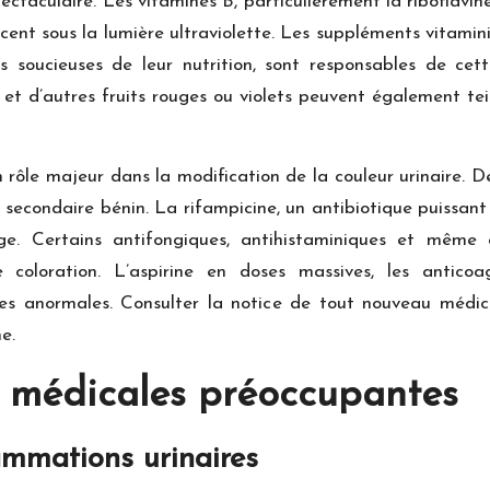
ctaculaire. Les vitamines B, particulièrement la riboflavine
cent sous la lumière ultraviolette. Les suppléments vitamin
s soucieuses de leur nutrition, sont responsables de cett
lle et d’autres fruits rouges ou violets peuvent également te
rôle majeur dans la modification de la couleur urinaire.
econdaire bénin. La rifampicine, un antibiotique puissant u
nge. Certains antifongiques, antihistaminiques et même 
oloration. L’aspirine en doses massives, les anticoagul
tes anormales. Consulter la notice de tout nouveau médic
e.
s médicales préoccupantes
lammations urinaires