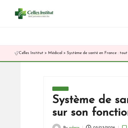
Skip
to
content
Celles Institut
>
Médical
>
Système de santé en France : tout 
Posted
Médical
in
Système de sant
sur son foncti
By
admin
05/03/2026