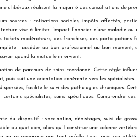
nels libéraux réalisent la majorité des consultations de pre
rs sources : cotisations sociales, impôts affectés, parti
ecture vise à limiter l’impact financier d’une maladie ou
 tickets modérateurs, des franchises, des participations fo
complète : accéder au bon professionnel au bon moment, c
savoir quand la mutuelle intervient.
notion de parcours de soins coordonné. Cette règle influ
, puis suit une orientation cohérente vers les spécialistes. 
dispersées, facilite le suivi des pathologies chroniques. Ce
à certains spécialistes, soins spécifiques. Comprendre ces
nte du dispositif : vaccination, dépistages, suivi de gros
sible au quotidien, alors qu’il constitue une colonne vertéb
 ne se remarque pas tant qu’elle tient, puis son utilit