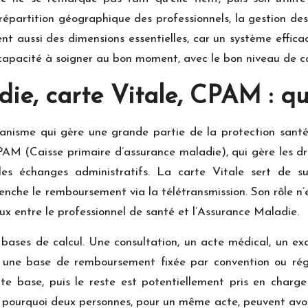
répartition géographique des professionnels, la gestion des 
nt aussi des dimensions essentielles, car un système effic
capacité à soigner au bon moment, avec le bon niveau de co
e, carte Vitale, CPAM : qui
anisme qui gère une grande partie de la protection santé
CPAM (Caisse primaire d’assurance maladie), qui gère les dr
 les échanges administratifs. La carte Vitale sert de supp
enche le remboursement via la télétransmission. Son rôle n’e
 flux entre le professionnel de santé et l’Assurance Maladie.
ases de calcul. Une consultation, un acte médical, un exa
t une base de remboursement fixée par convention ou ré
e base, puis le reste est potentiellement pris en charge
pourquoi deux personnes, pour un même acte, peuvent avoir 