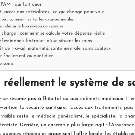
CPAM : qui fait quoi
t, accès aux spécialistes : ce qui change pour vous
ion : comment éviter les avances inutiles
: choisir le bon niveau de réponse
 charge : comment se calcule votre dépense réelle
fessionnels libéraux : où se situent les soins
êt de travail, maternité, santé mentale, soins coûteux
er facilement au quotidien
e soins
 réellement le système de s
e résume pas à l’hôpital ou aux cabinets médicaux. Il eng
vention, la sécurité sanitaire, l’accès aux traitements, pui
 visible reste le médecin généraliste, le spécialiste, la pha
 dentiste. Derrière, un ensemble plus large agit : l’Assura
es agences régionales organisent l’offre locale, les établis