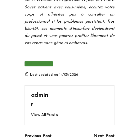
peut nécessiter des ajustements pour une autre.
Soyez patient avec vous-même, écoutez votre
corps et n’hésitez pas à consulter un
professionnel si les problèmes persistent. Très
bientôt, ces moments d’inconfort deviendront
du passé et vous pourrez profiter librement de
vos repas sans gêne ni embarras.
Tags:
Rot oeuf pourri
Last updated on 14/05/2026
admin
p
View All Posts
Post
Previous Post
Next Post