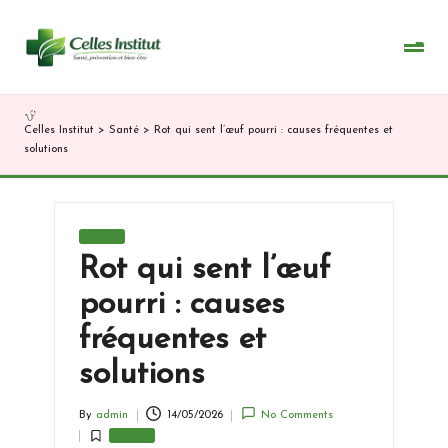
Skip
to
content
Celles Institut
>
Santé
>
Rot qui sent l’œuf pourri : causes fréquentes et
solutions
Posted
Santé
in
Rot qui sent l’œuf
pourri : causes
fréquentes et
solutions
By
admin
14/05/2026
No Comments
Posted
Santé
by
Posted