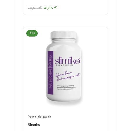
Le
Le
79,95
€
36,65
€
prix
prix
initial
actuel
était :
est :
79,95 €.
36,65 €.
-54%
Perte de poids
Slimiko