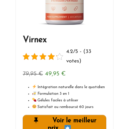
Virnex
4.2/5 - (33
votes)
Le
Le
79,95
€
49,95
€
prix
prix
Intégration naturelle dans le quotidien
initial
actuel
Formulation 3 en 1
Gélules faciles à utiliser
était :
est :
Satisfait ou remboursé 60 jours
79,95 €.
49,95 €.
Voir le meilleur
prix