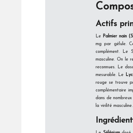
Composi
Actifs pr
Le
Palmier nain (
mg par gélule. Ce
complément. Le S
masculine. On le 
reconnues. Le dos
mesurable. Le
Lyc
rouge se trouve pr
complémentaire i
dans de nombreux p
la virilité masculine.
Ingrédient
Le
Sélénium
dosé 