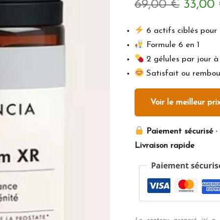
Le
69,00
€
33,00
prix
6 actifs ciblés pour
Formule 6 en 1
initial
2 gélules par jour 
était :
Satisfait ou rembou
69,00 
Voir le meilleur pri
Paiement sécurisé · 
Livraison rapide