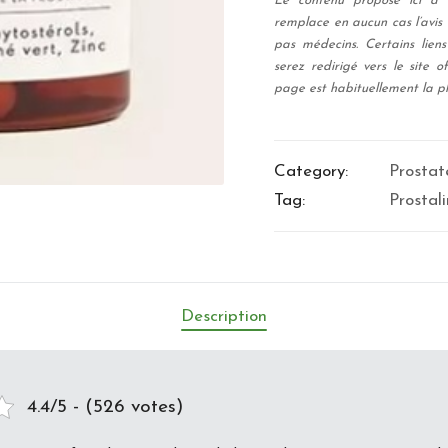
Le contenu proposé ici a u
remplace en aucun cas l’avis
pas médecins. Certains liens 
serez redirigé vers le site of
page est habituellement la pl
Category:
Prostat
Tag:
Prostal
Description
4.4/5 - (526 votes)