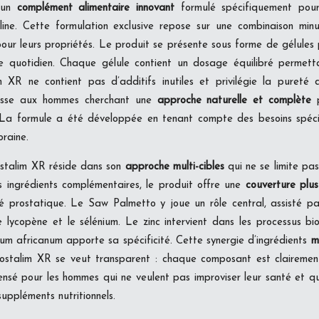
t un
complément alimentaire innovant
formulé spécifiquement pour
line. Cette formulation exclusive repose sur une combinaison mi
our leurs propriétés. Le produit se présente sous forme de gélules p
re quotidien. Chaque gélule contient un dosage équilibré permett
m XR ne contient pas d’additifs inutiles et privilégie la pureté 
esse aux hommes cherchant une
approche naturelle et complète
p
. La formule a été développée en tenant compte des besoins spéci
raine.
rostalim XR réside dans son
approche multi-cibles
qui ne se limite pas
s ingrédients complémentaires, le produit offre une
couverture plus
é prostatique. Le Saw Palmetto y joue un rôle central, assisté p
 lycopène et le sélénium. Le zinc intervient dans les processus biol
um africanum apporte sa spécificité. Cette synergie d’ingrédients
m
rostalim XR se veut transparent : chaque composant est clairement
ensé pour les hommes qui ne veulent pas improviser leur santé et qu
suppléments nutritionnels.