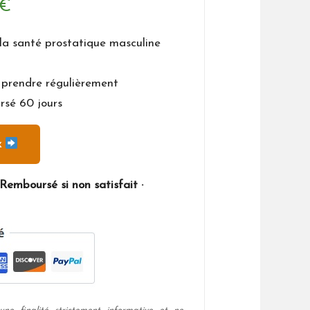
Le
€
prix
 la santé prostatique masculine
actuel
à prendre régulièrement
est :
rsé 60 jours
€.
33,00 €.
x
Remboursé si non satisfait ·