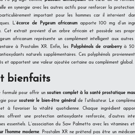
ille en synergie avec les autres actifs pour renforcer la protection 
articulièrement important pour les hommes car il intervient d
iques. L’
écorce de Pygeum africanum
apporte 100 mg d’un ingré
. Cet extrait provient d’un arbre africain et possède ses propre
geum africanum représente un complément intelligent aux autres a
entaire à Prostalim XR. Enfin, les
Polyphénols de cranberry
à 50 
ntioxydants naturels supplémentaires. Ces polyphénols proviennent
tés et apportent une valeur ajoutée certaine au complément global.
t bienfaits
 formulé pour offrir un
soutien complet à la santé prostatique mas
ergie pour
soutenir le bien-être général
de l’utilisateur. Le compléme
l et à favoriser la vitalité quotidienne. Chaque ingrédient appo
ins offrent une protection antioxydante renforcée, d’autres inte
ues essentiels. L’association du Saw Palmetto avec les vitamines e
ur l’homme moderne
. Prostalim XR ne prétend pas être un médicam