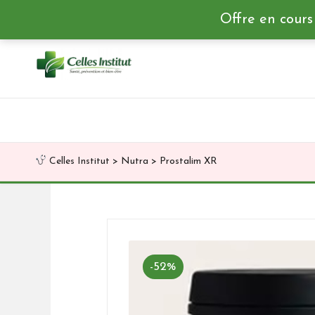
Offre en cours
Skip
to
content
Celles Institut
>
Nutra
>
Prostalim XR
-52%