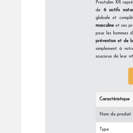
Prostalim XR repr
de
6 actifs natur
globale et complè
masculine
et ses pr
pour les hommes dé
prévention et de b
simplement à votr
soucieux de leur vi
Caractéristique
Nom du produit
Type