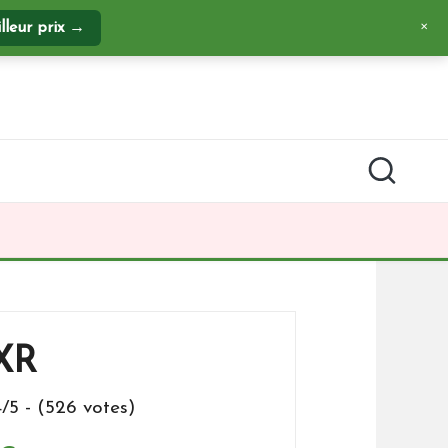
illeur prix →
✕
 XR
4/5 - (526 votes)