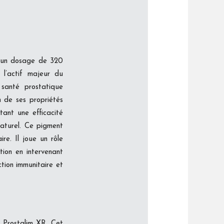
c un dosage de 320
 l’actif majeur du
santé prostatique
 de ses propriétés
ant une efficacité
naturel. Ce pigment
re. Il joue un rôle
ion en intervenant
tion immunitaire et
 Prostalim XR. Cet