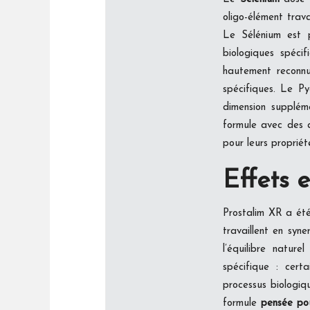
oligo-élément trava
Le Sélénium est p
biologiques spécif
hautement reconnu
spécifiques. Le Py
dimension supplém
formule avec des a
pour leurs proprié
Effets e
Prostalim XR a été
travaillent en syn
l’équilibre nature
spécifique : certa
processus biologiq
formule
pensée po