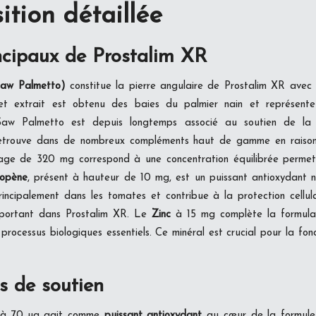
tion détaillée
incipaux de Prostalim XR
Saw Palmetto)
constitue la pierre angulaire de Prostalim XR ave
t extrait est obtenu des baies du palmier nain et représente
aw Palmetto est depuis longtemps associé au soutien de la 
retrouve dans de nombreux compléments haut de gamme en raison
age de 320 mg correspond à une concentration équilibrée permett
opène
, présent à hauteur de 10 mg, est un puissant antioxydant 
incipalement dans les tomates et contribue à la protection cellulai
mportant dans Prostalim XR. Le
Zinc
à 15 mg complète la formulat
rocessus biologiques essentiels. Ce minéral est crucial pour la fonc
s de soutien
à 70 µg agit comme
puissant antioxydant
au cœur de la formule