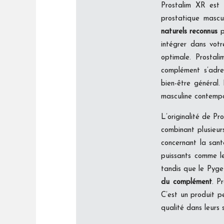
Prostalim XR es
prostatique mascu
naturels reconnus
p
intégrer dans vot
optimale. Prostali
complément s’adr
bien-être général
masculine contempo
L’originalité de P
combinant plusieur
concernant la sant
puissants comme le
tandis que le Pyge
du complément
. P
C’est un produit p
qualité dans leurs 