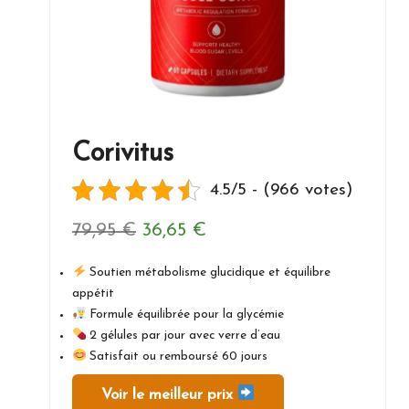
Corivitus
4.5/5 - (966 votes)
Le
Le
79,95
€
36,65
€
prix
prix
Soutien métabolisme glucidique et équilibre
initial
actuel
appétit
Formule équilibrée pour la glycémie
était :
est :
2 gélules par jour avec verre d’eau
Satisfait ou remboursé 60 jours
79,95 €.
36,65 €.
Voir le meilleur prix