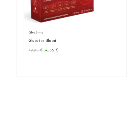
Glycémie
Glucotex Blood
Le
Le
79,95
€
36,65
€
prix
prix
initial
actuel
était :
est :
79,95 €.
36,65 €.