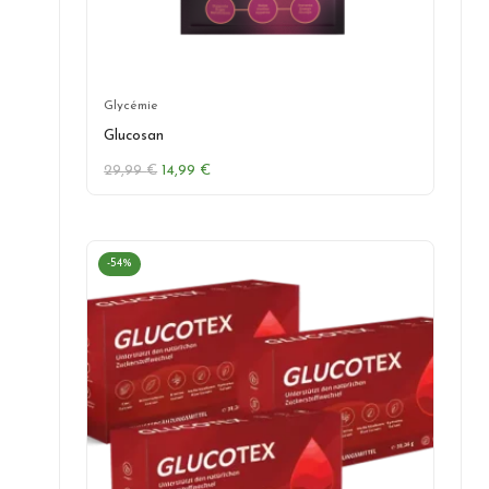
Glycémie
Glucosan
Le
Le
29,99
€
14,99
€
prix
prix
initial
actuel
était :
est :
29,99 €.
14,99 €.
-54%