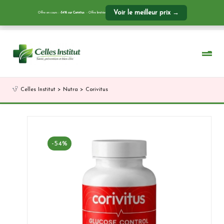
Voir le meilleur prix →
Offre en cours :
-54% sur Corivitus
- Offre limitée
Skip
to
content
Celles Institut
>
Nutra
>
Corivitus
-54%