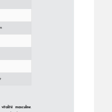
um
e
italité masculine
.