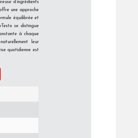
reuse d’ingrédients
 offre une approche
ormule équilibrée et
vTesto se distingue
constante à chaque
aturellement leur
ise quotidienne est