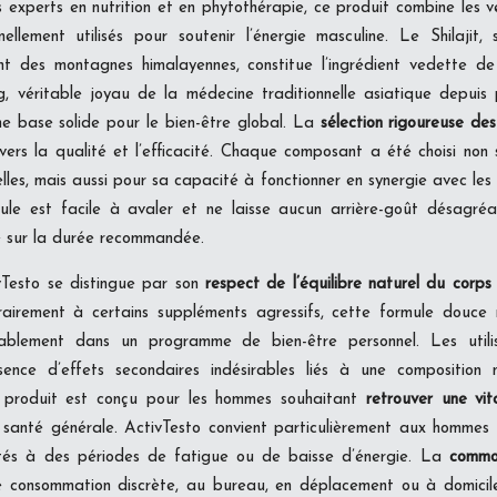
experts en nutrition et en phytothérapie, ce produit combine les v
nellement utilisés pour soutenir l’énergie masculine. Le Shilajit,
t des montagnes himalayennes, constitue l’ingrédient vedette de 
, véritable joyau de la médecine traditionnelle asiatique depuis
ne base solide pour le bien-être global. La
sélection rigoureuse des
rs la qualité et l’efficacité. Chaque composant a été choisi non
elles, mais aussi pour sa capacité à fonctionner en synergie avec le
ule est facile à avaler et ne laisse aucun arrière-goût désagréab
re sur la durée recommandée.
vTesto se distingue par son
respect de l’équilibre naturel du corps
airement à certains suppléments agressifs, cette formule douce 
ablement dans un programme de bien-être personnel. Les utili
sence d’effets secondaires indésirables liés à une composition 
e produit est conçu pour les hommes souhaitant
retrouver une vita
santé générale. ActivTesto convient particulièrement aux hommes a
tés à des périodes de fatigue ou de baisse d’énergie. La
commo
consommation discrète, au bureau, en déplacement ou à domicile