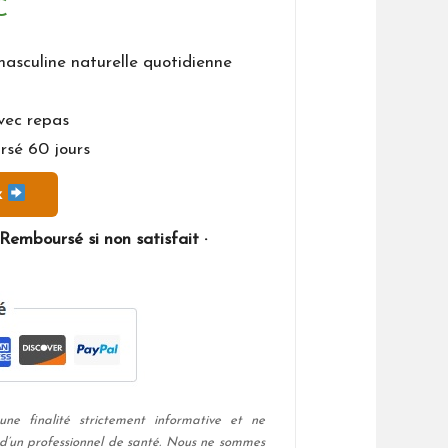
Le
€
prix
masculine naturelle quotidienne
actuel
vec repas
est :
rsé 60 jours
.
39,95 €.
x
Remboursé si non satisfait ·
ne finalité strictement informative et ne
 d’un professionnel de santé. Nous ne sommes