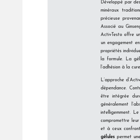
Développé par des 
minéraux tradition
précieuse provenan
Associé au Ginseng
ActivTesto offre u
un engagement enve
propriétés individu
la formule. La gél
l’adhésion à la cu
L’approche d’Acti
dépendance. Contr
être intégrée dur
généralement l’ab
intelligemment. L
compromettre leur 
et à ceux confron
gélules
permet une 