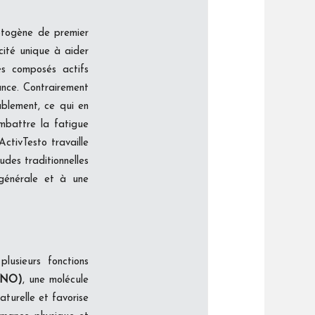
ptogène de premier
cité unique à aider
es composés actifs
ance. Contrairement
ablement, ce qui en
ombattre la fatigue
ctivTesto travaille
udes traditionnelles
générale et à une
lusieurs fonctions
 (NO)
, une molécule
aturelle et favorise