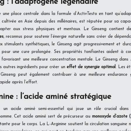
g : l’adaptogène légendaire
une place centrale dans la formule d’ActivTesto en tant qu’ada
, cultivée en Asie depuis des millénaires, est réputée pour sa capa
dapter aux stress physiques et mentaux. Le Ginseng contient d
es
, reconnus pour soutenir l’énergie naturelle sans créer de dépend
x stimulants synthétiques, le Ginseng agit progressivement et dur
l pour une cure prolongée. Ses propriétés tonifiantes aident à c
favorisant une meilleure concentration mentale. Le Ginseng dans A
es autres ingrédients pour créer un
effet de synergie optimal
. Les ét
 Ginseng peut également contribuer à une meilleure endurance 
apide après l’effort.
ine : l’acide aminé stratégique
 un acide aminé semi-essentiel qui joue un rôle crucial dans p
’homme. Cet acide aminé sert de précurseur au
monoxyde d’azote
rtante pour le corps. La L-Arginine soutient la circulation sanguine n