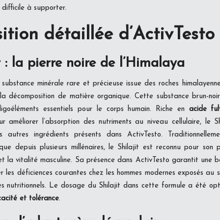
difficile à supporter.
tion détaillée d’ActivTesto
t : la pierre noire de l’Himalaya
substance minérale rare et précieuse issue des roches himalayenn
 la décomposition de matière organique. Cette substance brun-noi
igoéléments essentiels pour le corps humain. Riche en
acide ful
r améliorer l’absorption des nutriments au niveau cellulaire, le S
es autres ingrédients présents dans ActivTesto. Traditionnelleme
ue depuis plusieurs millénaires, le Shilajit est reconnu pour son p
et la vitalité masculine. Sa présence dans ActivTesto garantit une b
 les déficiences courantes chez les hommes modernes exposés au str
s nutritionnels. Le dosage du Shilajit dans cette formule a été opt
icacité et tolérance
.