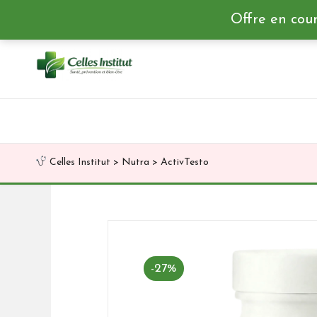
Offre en cour
Skip
to
content
Celles Institut
>
Nutra
>
ActivTesto
-27%