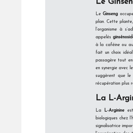
Le Ginsen
Le
Ginseng
occupe 
plan. Cette plante
l’organisme à s’a
appelés
ginsénosid
à la caféine ou au
fait un choix idéa
passagère tout en 
en synergie avec l
suggèrent que le
récupération plus r
La L-Argin
La
L-Arginine
est
biologiques chez l
signalisatrice impo