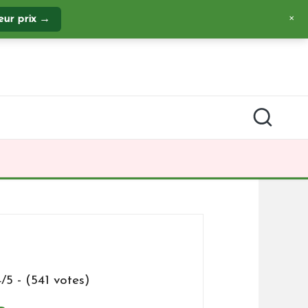
leur prix →
✕
4/5 - (541 votes)