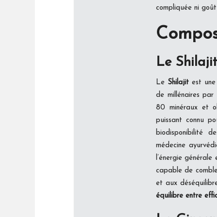
compliquée ni goût 
Composi
Le Shilaji
Le
Shilajit
est une 
de millénaires par
80 minéraux et ol
puissant connu pou
biodisponibilité d
médecine ayurvédiq
l’énergie générale 
capable de combler
et aux déséquilibre
équilibre entre eff