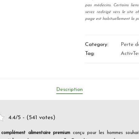
pas médecins. Certains liens 
serez redirigé vers le site of
page est habituellement la pl
Category:
Perte d
Tag:
ActivTe
Description
4.4/5 - (541 votes)
n
complément alimentaire premium
conçu pour les hommes souhait