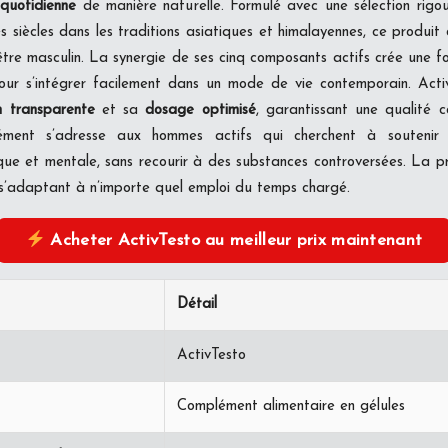
 quotidienne
de manière naturelle. Formulé avec une sélection rigou
s siècles dans les traditions asiatiques et himalayennes, ce produit
être masculin. La synergie de ses cinq composants actifs crée une f
our s’intégrer facilement dans un mode de vie contemporain. Acti
n transparente
et sa
dosage optimisé
, garantissant une qualité 
ément s’adresse aux hommes actifs qui cherchent à soutenir n
ue et mentale, sans recourir à des substances controversées. La pr
, s’adaptant à n’importe quel emploi du temps chargé.
Acheter ActivTesto au meilleur prix maintenant
Détail
ActivTesto
Complément alimentaire en gélules