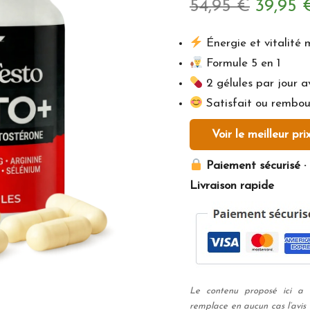
Le
54,95
€
39,95
prix
Énergie et vitalité 
Formule 5 en 1
initial
2 gélules par jour a
était :
Satisfait ou rembou
54,95 €
Voir le meilleur pri
Paiement sécurisé · 
Livraison rapide
Le contenu proposé ici a u
remplace en aucun cas l’avis