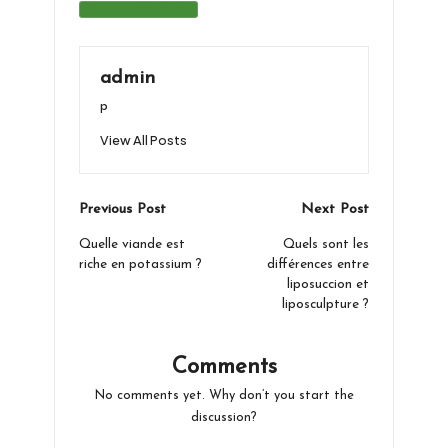
Tags:
Pansement dentaire
admin
p
View All Posts
Post
Previous Post
Next Post
navigation
Quelle viande est
Quels sont les
riche en potassium ?
différences entre
liposuccion et
liposculpture ?
Comments
No comments yet. Why don’t you start the
discussion?