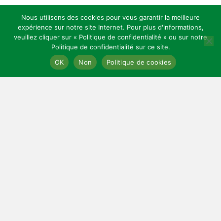
Nous utilisons des cookies pour vous garantir la meilleure
expérience sur notre site Internet. Pour plus d'informations,
veuillez cliquer sur « Politique de confidentialité » ou sur notre
Politique de confidentialité sur ce site.
Copyright 2026 — Celles Institut - Santé, prévention et bien-être.
OK
Non
Politique de cookies
All rights reserved.
Bloglo WordPress Theme
LIENS UTILES
Mentions légales
Cookies
Contact
Sitemap
Plan du site
CGV
Affiliation
CONTACT