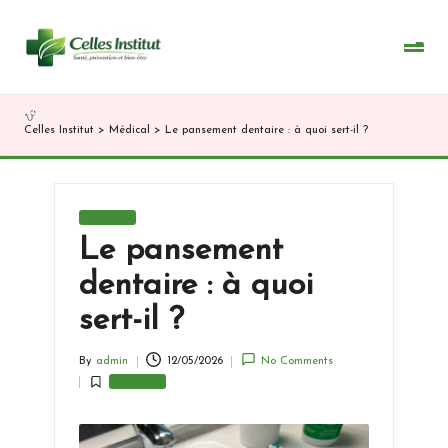
Skip
to
content
Celles Institut
>
Médical
>
Le pansement dentaire : à quoi sert-il ?
Posted
Médical
in
Le pansement
dentaire : à quoi
sert-il ?
By
admin
12/05/2026
No Comments
Posted
Médical
by
Posted
in