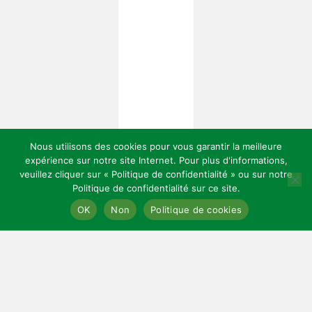
Nous utilisons des cookies pour vous garantir la meilleure
expérience sur notre site Internet. Pour plus d'informations,
veuillez cliquer sur « Politique de confidentialité » ou sur notre
Politique de confidentialité sur ce site.
Copyright 2026 — Celles Institut - Santé, prévention et bien-être.
OK
Non
Politique de cookies
All rights reserved.
Bloglo WordPress Theme
LIENS UTILES
Mentions légales