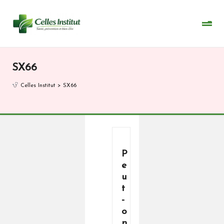
Skip
to
content
SX66
Celles Institut
>
SX66
P
e
u
t
-
o
n