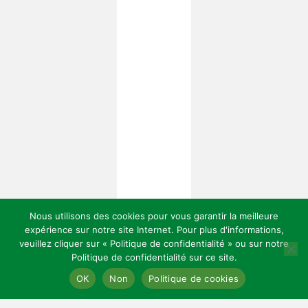
Nous utilisons des cookies pour vous garantir la meilleure
expérience sur notre site Internet. Pour plus d'informations,
veuillez cliquer sur « Politique de confidentialité » ou sur notre
Politique de confidentialité sur ce site.
Copyright 2026 — Celles Institut - Santé, prévention et bien-être.
OK
Non
Politique de cookies
All rights reserved.
Bloglo WordPress Theme