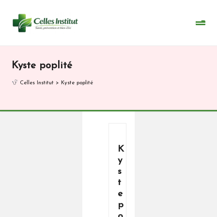
Skip
to
content
Kyste poplité
Celles Institut
>
Kyste poplité
K
y
s
t
e
p
o