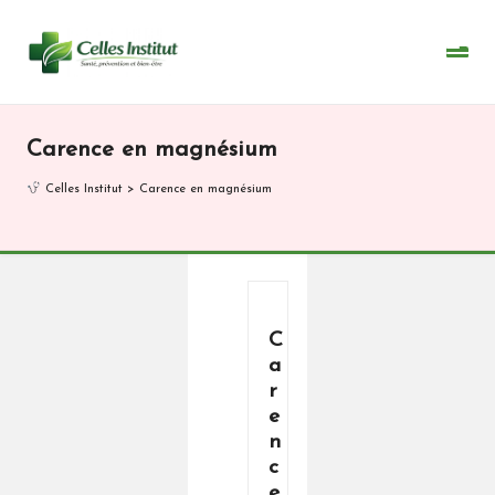
Skip
to
content
Carence en magnésium
Celles Institut
>
Carence en magnésium
C
a
r
e
n
c
e