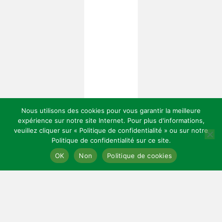
Nous utilisons des cookies pour vous garantir la meilleure
expérience sur notre site Internet. Pour plus d'informations,
veuillez cliquer sur « Politique de confidentialité » ou sur notre
Politique de confidentialité sur ce site.
Copyright 2026 — Celles Institut - Santé, prévention et bien-être.
OK
Non
Politique de cookies
All rights reserved.
Bloglo WordPress Theme
LIENS UTILES
Mentions légales