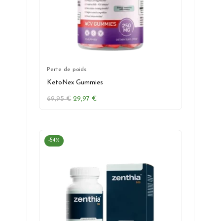
Perte de poids
KetoNex Gummies
Le
Le
69,95
€
29,97
€
prix
prix
initial
actuel
était :
est :
69,95 €.
29,97 €.
-54%