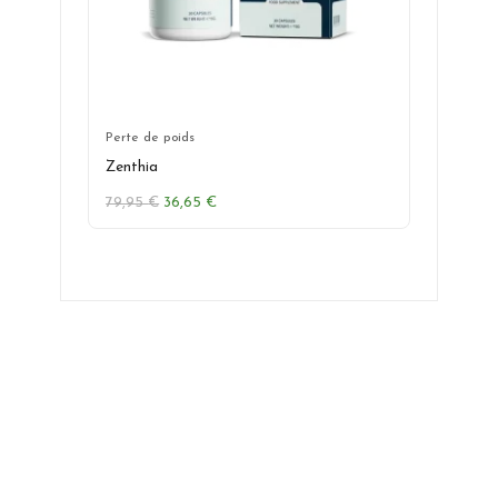
Perte de poids
Zenthia
Le
Le
79,95
€
36,65
€
prix
prix
initial
actuel
était :
est :
79,95 €.
36,65 €.