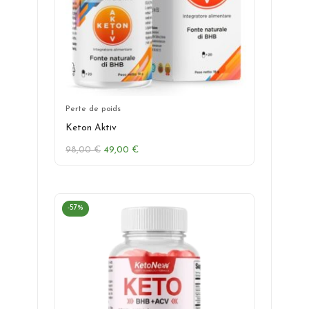
Perte de poids
Keton Aktiv
Le
Le
98,00
€
49,00
€
prix
prix
initial
actuel
était :
est :
98,00 €.
49,00 €.
-57%