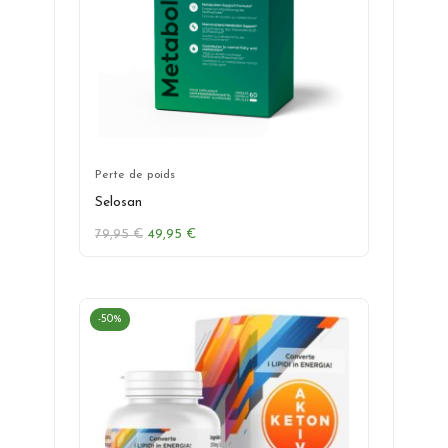
Perte de poids
Selosan
Le
Le
79,95
€
49,95
€
prix
prix
initial
actuel
était :
est :
79,95 €.
49,95 €.
-50%