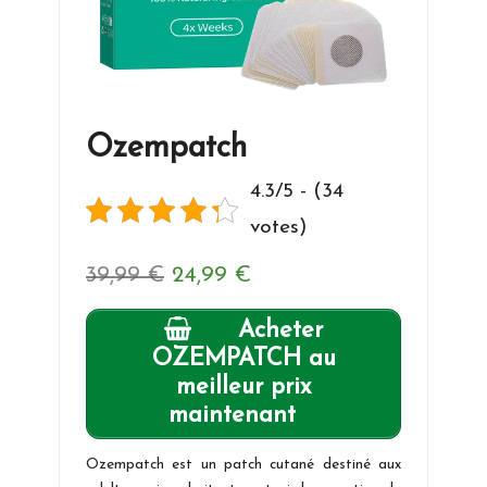
Ozempatch
4.3/5 - (34
votes)
Le
Le
39,99
€
24,99
€
prix
prix
Acheter
initial
actuel
OZEMPATCH au
meilleur prix
était :
est :
maintenant
39,99 €.
24,99 €.
Ozempatch est un patch cutané destiné aux