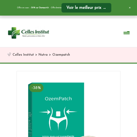
Voir le meilleur prix →
Offre en cours :
-38% sur Ozempatch
- Offre limitée
✕
Skip
to
content
Celles Institut
>
Nutra
>
Ozempatch
-38%