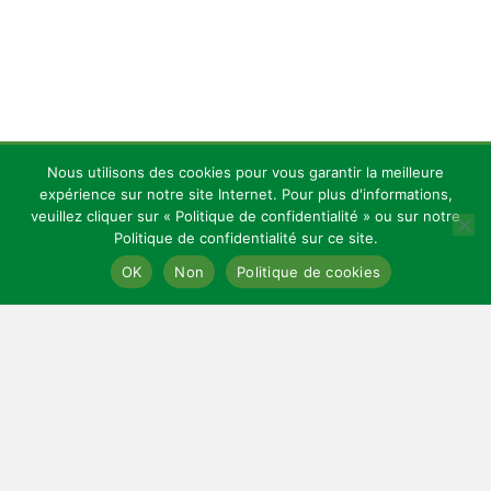
Nous utilisons des cookies pour vous garantir la meilleure
Copyright 2026 — Celles Institut - Santé, prévention et bien-être.
expérience sur notre site Internet. Pour plus d'informations,
All rights reserved.
Bloglo WordPress Theme
veuillez cliquer sur « Politique de confidentialité » ou sur notre
Politique de confidentialité sur ce site.
Le prix initial était : 39,99 €.
Le prix actuel est : 24,9
24,99
€
Acheter OZEMPATCH au meilleur pr
OK
Non
Politique de cookies
LIENS UTILES
Mentions légales
Cookies
Contact
Sitemap
Plan du site