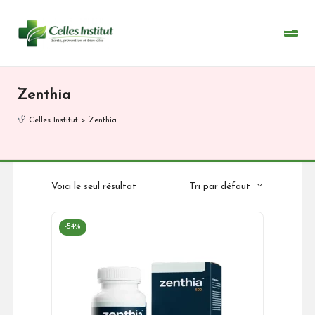
Skip
to
content
Zenthia
Celles Institut
>
Zenthia
Voici le seul résultat
Tri par défaut
-54%