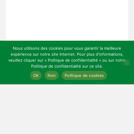
Nous utilisons des cookies pour vous garantir la meilleure
expérience sur notre site Internet. Pour plus d'informations,
veuillez cliquer sur « Politique de confidentialité » ou sur notre
Politique de confidentialité sur ce site.
Copyright 2026 — Celles Institut - Santé, prévention et bien-être.
OK
Non
Politique de cookies
All rights reserved.
Bloglo WordPress Theme
LIENS UTILES
Mentions légales
Cookies
Contact