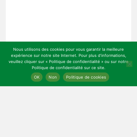
Nous utilisons des cookies pour vous garantir la meilleure
expérience sur notre site Internet. Pour plus d'informations,
veuillez cliquer sur « Politique de confidentialité » ou sur notre
Politique de confidentialité sur ce site.
Copyright 2026 — Celles Institut - Santé, prévention et bien-être.
OK
Non
Politique de cookies
All rights reserved.
Bloglo WordPress Theme
LIENS UTILES
Mentions légales
Cookies
Contact