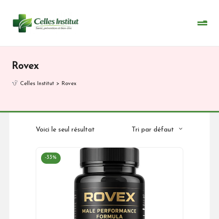
Skip
to
content
Rovex
Celles Institut
>
Rovex
Voici le seul résultat
Tri par défaut
-33%