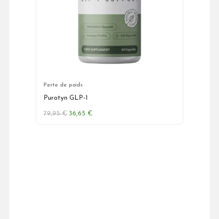
Perte de poids
Purotyn GLP-1
Le
Le
79,95
€
36,65
€
prix
prix
initial
actuel
était :
est :
79,95 €.
36,65 €.