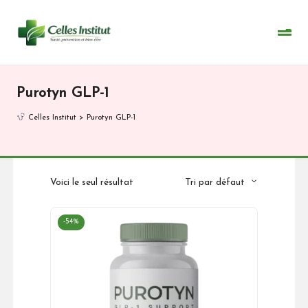
Skip
to
content
Purotyn GLP-1
Celles Institut
>
Purotyn GLP-1
Voici le seul résultat
Tri par défaut
-54%