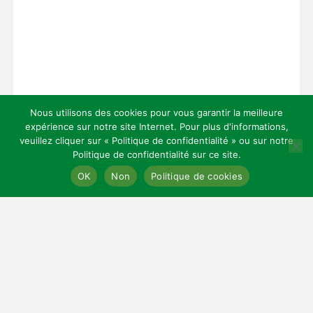
Nous utilisons des cookies pour vous garantir la meilleure
expérience sur notre site Internet. Pour plus d'informations,
veuillez cliquer sur « Politique de confidentialité » ou sur notre
Politique de confidentialité sur ce site.
Copyright 2026 — Celles Institut - Santé, prévention et bien-être.
OK
Non
Politique de cookies
All rights reserved.
Bloglo WordPress Theme
LIENS UTILES
Mentions légales
Cookies
Contact