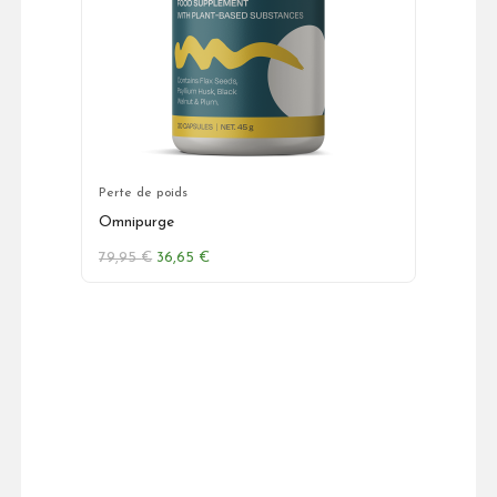
Perte de poids
Omnipurge
Le
Le
79,95
€
36,65
€
prix
prix
initial
actuel
était :
est :
79,95 €.
36,65 €.