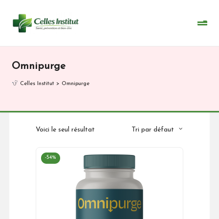
Skip
to
content
Omnipurge
Celles Institut
>
Omnipurge
Voici le seul résultat
Tri par défaut
-54%