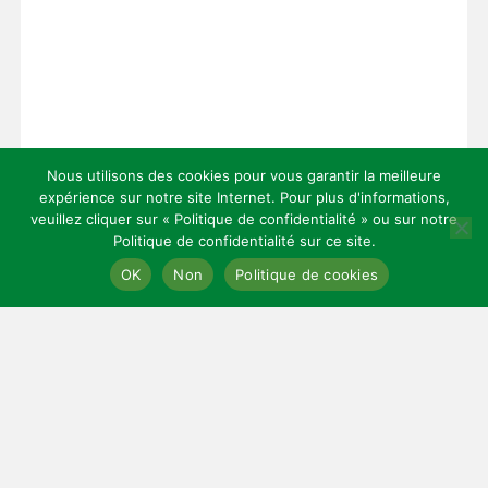
Nous utilisons des cookies pour vous garantir la meilleure
expérience sur notre site Internet. Pour plus d'informations,
veuillez cliquer sur « Politique de confidentialité » ou sur notre
Politique de confidentialité sur ce site.
Copyright 2026 — Celles Institut - Santé, prévention et bien-être.
OK
Non
Politique de cookies
All rights reserved.
Bloglo WordPress Theme
LIENS UTILES
Mentions légales
Cookies
Contact