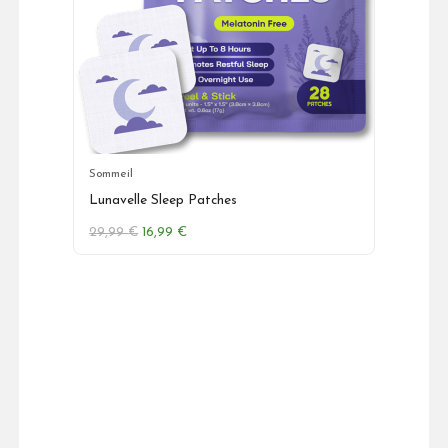
Sommeil
Lunavelle Sleep Patches
Le
Le
29,99
€
16,99
€
prix
prix
initial
actuel
était :
est :
29,99 €.
16,99 €.