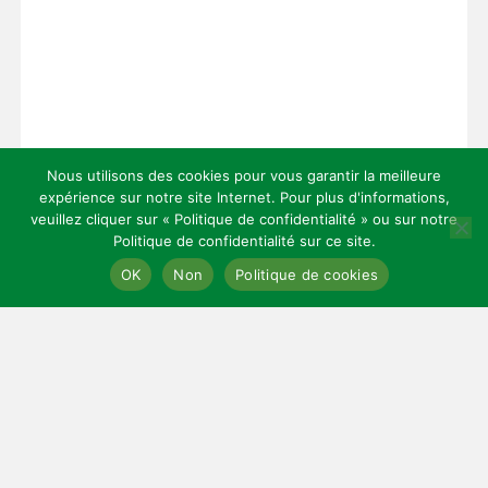
Nous utilisons des cookies pour vous garantir la meilleure
expérience sur notre site Internet. Pour plus d'informations,
veuillez cliquer sur « Politique de confidentialité » ou sur notre
Politique de confidentialité sur ce site.
Copyright 2026 — Celles Institut - Santé, prévention et bien-être.
OK
Non
Politique de cookies
All rights reserved.
Bloglo WordPress Theme
LIENS UTILES
Mentions légales
Cookies
Contact