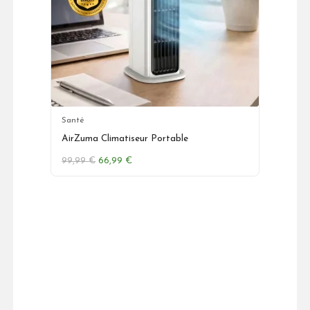
Santé
AirZuma Climatiseur Portable
Le
Le
99,99
€
66,99
€
prix
prix
initial
actuel
était :
est :
99,99 €.
66,99 €.