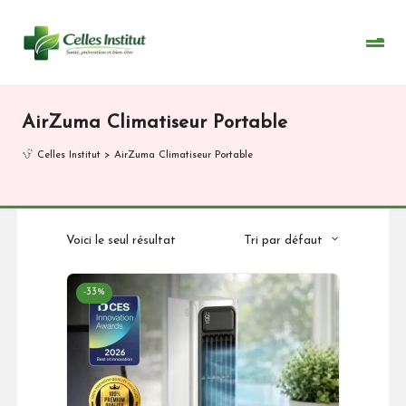
Skip
to
content
AirZuma Climatiseur Portable
Celles Institut
>
AirZuma Climatiseur Portable
Voici le seul résultat
Tri par défaut
-33%