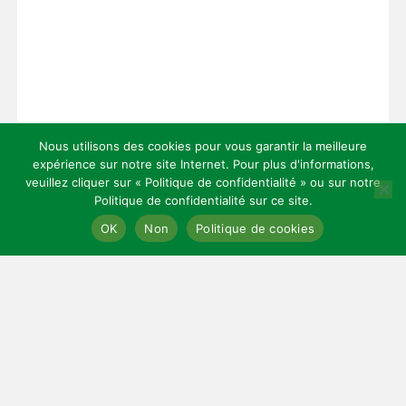
Nous utilisons des cookies pour vous garantir la meilleure
expérience sur notre site Internet. Pour plus d'informations,
veuillez cliquer sur « Politique de confidentialité » ou sur notre
Politique de confidentialité sur ce site.
Copyright 2026 — Celles Institut - Santé, prévention et bien-être.
OK
Non
Politique de cookies
All rights reserved.
Bloglo WordPress Theme
LIENS UTILES
Mentions légales
Cookies
Contact